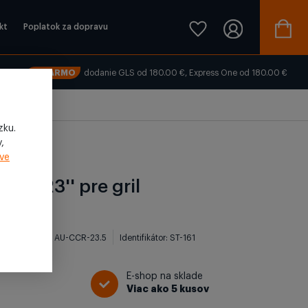
kt
Poplatok za dopravu
ZADARMO
dodanie GLS od 180.00 €, Express One od 180.00 €
zku.
,
ve
kura 23'' pre gril
enzií)
SKU: AU-CCR-23.5
Identifikátor: ST-161
E-shop na sklade
Viac ako 5 kusov