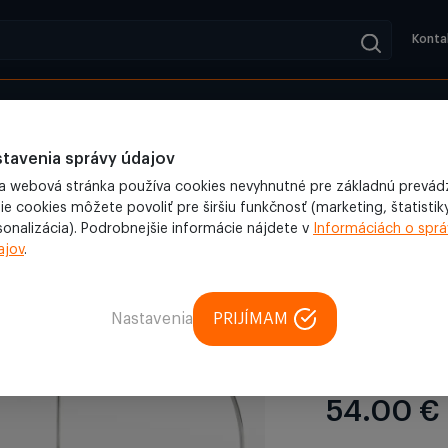
Konta
adené
Blog
o gril
/
Stojan na kura 23'' pre gril Kamado
tavenia správy údajov
a webová stránka používa cookies nevyhnutné pre základnú prevád
ie cookies môžete povoliť pre širšiu funkčnosť (marketing, štatistiky
sonalizácia). Podrobnejšie informácie nájdete v
Informáciách o sprá
Gril
ajov
.
Stojan na 
Kamado
Nastavenia
PRIJÍMAM
5 (1 rec
54.00 €