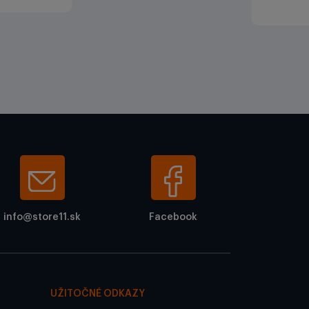
info@store11.sk
Facebook
UŽITOČNÉ ODKAZY