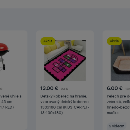
Akcia
Akcia
13.00 €
6.00 €
 €
23 €
13
evené uhlie s
Detský koberec na hranie,
Pelech pre 
', 43 cm
vzorovaný detský koberec
zvieratá, veľ
17-RED)
130x180 cm (KIDS-CARPET-
hnedo-béžov
13-130x180)
mačka
S videom