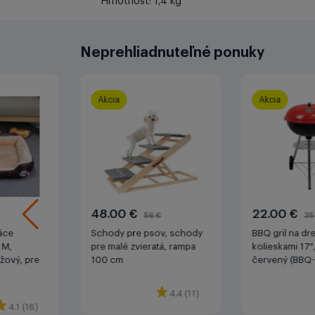
Hmotnosť: 1,4 kg
Neprehliadnuteľné ponuky
Akcia
Akcia
48.00 €
22.00 €
56 €
35
áce
Schody pre psov, schody
BBQ gril na dr
ť M,
pre malé zvieratá, rampa
kolieskami 17'
ový, pre
100 cm
červený (BBQ-
4.4 (11)
4.1 (16)