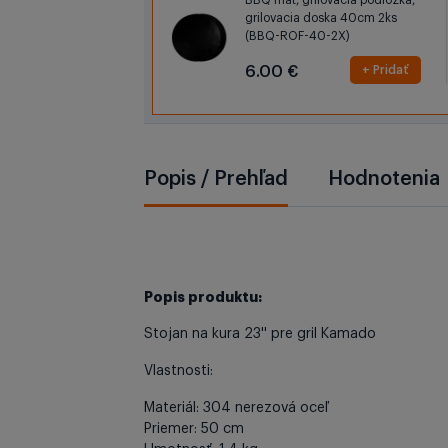
BBQ mat, grilovacia podložka,
grilovacia doska 40cm 2ks
(BBQ-ROF-40-2X)
6.00 €
+ Pridať
Popis / Prehľad
Hodnotenia
Popis produktu:
Stojan na kura 23'' pre gril Kamado
Vlastnosti:
Materiál: 304 nerezová oceľ
Priemer: 50 cm