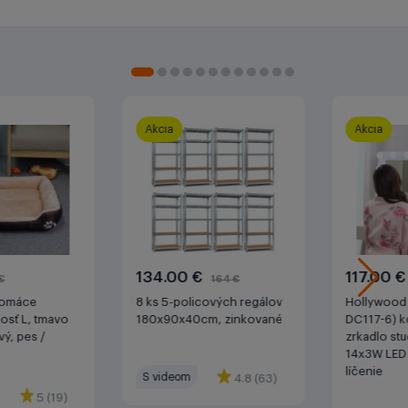
Akcia
Akcia
134.00 €
117.00 
 €
164 €
domáce
8 ks 5-policových regálov
Hollywood 
kosť L, tmavo
180x90x40cm, zinkované
DC117-6) k
ý, pes /
zrkadlo stu
14x3W LED 
líčenie
S videom
4.8 (63)
5 (19)