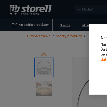
Kategórie produktov
Novinky
Akcie
Vyr
Hlavná stránka
/
Všetky produkty
/
Gril
/
Kamad
Nas
Naš
Ďalš
per
dat