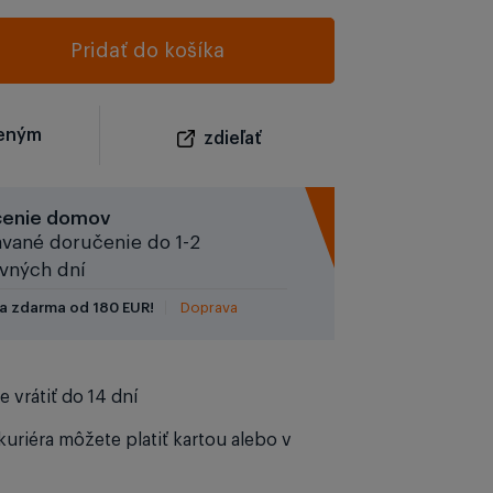
Pridať do košíka
beným
zdieľať
čenie domov
vané doručenie do 1-2
vných dní
a zdarma od 180 EUR!
Doprava
 vrátiť do 14 dní
kuriéra môžete platiť kartou alebo v