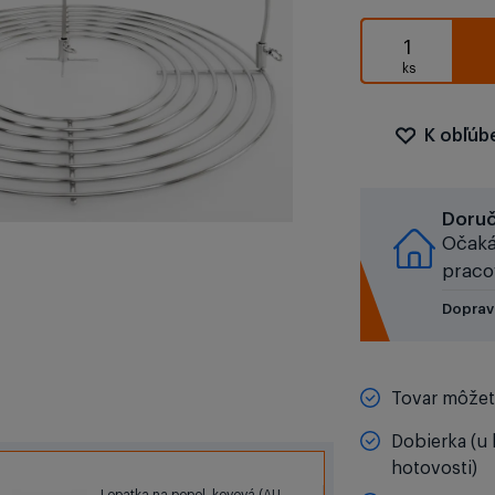
K obľú
Doru
Očaká
praco
Doprav
Tovar môžete
Dobierka (u 
hotovosti)