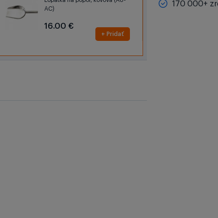
Lopatka na popol, kovová (AU-
170 000+ zr
AC)
16.00 €
+ Pridať