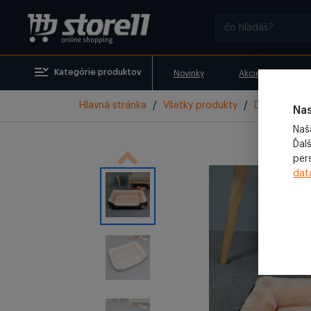
Kategórie produktov
Novinky
Akcie
Vyr
Hlavná stránka
/
Všetky produkty
/
Doplnky pre
Nas
Naš
Ďalš
per
dat