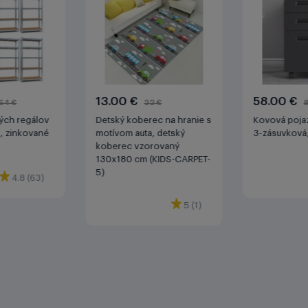
13.00 €
58.00 €
64 €
22 €
vých regálov
Detský koberec na hranie s
Kovová pojaz
 zinkované
motívom auta, detský
3-zásuvková
koberec vzorovaný
130x180 cm (KIDS-CARPET-
5)
4.8 (63)
5 (1)