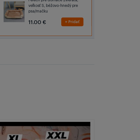
Pelech pre domáce zvieratá,
veľkosť S, béžovo-hnedý pre
psa/mačku
11.00 €
+ Pridať