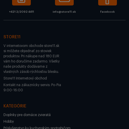
+421 2/2092 4411
info@store11.sk
Facebook
STORE11
V internetovom obchode store11.sk
si môžete objednať zo stoviek
produktov. Pri nákupe nad 180 EUR
vám ho doručíme zadarmo. Všetky
naše produkty dodávame z
vlastných zásob rýchlosťou blesku.
Store11 Internetový obchod
Kontakt na zákaznícky servis: Po-Pia
9:00-16:00
KATEGÓRIE
Doplnky pre domáce zvieratá
Hobby
Príslušenstvo ku kuchynským spotrebičom