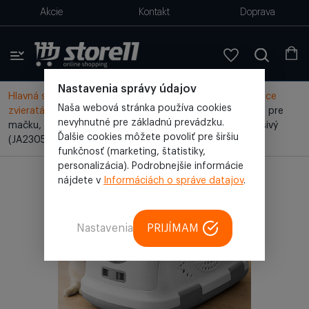
Akcie
Kontakt
Doprava
Nastavenia správy údajov
Hlavná stránka
/
Všetky produkty
/
Doplnky pre domáce
Naša webová stránka používa cookies
zvieratá
/
Prepravka pre domáce zvieratá
/
Prepravka pre
nevyhnutné pre základnú prevádzku.
mačku, prepravka pre domáce zvieratá, prepravný box sivý
Ďalšie cookies môžete povoliť pre širšiu
(JA2305-98)
funkčnosť (marketing, štatistiky,
personalizácia). Podrobnejšie informácie
nájdete v
Informáciách o správe datajov
.
Nastavenia
PRIJÍMAM