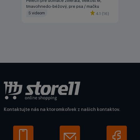
Pelech pre domáce zvieratá, veľkosť M,
tmavohnedo-béžový, pre psa / mačku
S videom
4.1 (16)
Kontaktujte nás na ktoromkoľvek z našich kontaktov.