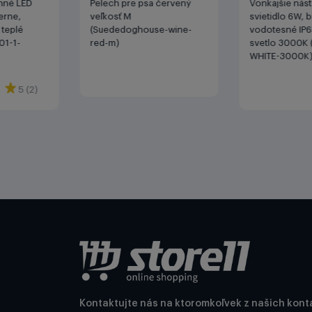
enné LED
Pelech pre psa červený
Vonkajšie nás
ierne,
veľkosť M
svietidlo 6W, b
 teplé
(Suededoghouse-wine-
vodotesné IP65
01-1-
red-m)
svetlo 3000K 
WHITE-3000K
5 (2)
Kontaktujte nás na ktoromkoľvek z našich kont