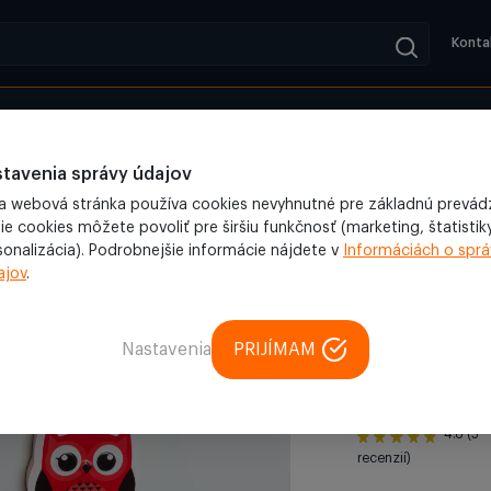
Konta
adené
Blog
Magnetická tabuľa, whiteboard
/
Magnetická stierka na tabuľu v 
tavenia správy údajov
a webová stránka používa cookies nevyhnutné pre základnú prevád
ie cookies môžete povoliť pre širšiu funkčnosť (marketing, štatistiky
sonalizácia). Podrobnejšie informácie nájdete v
Informáciách o sprá
ajov
.
Magnetická tabuľ
Magnetick
tvare sov
Nastavenia
PRIJÍMAM
tabuľu (S
4.6 (5
recenzií)