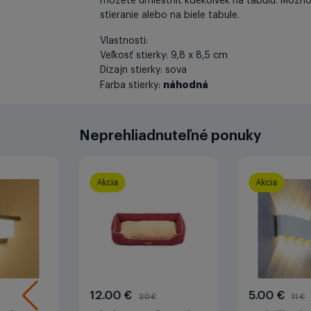
môžete umiestniť kdekoľvek na tabuľu. Možno
stieranie alebo na biele tabule.
Vlastnosti:
Veľkosť stierky: 9,8 x 8,5 cm
Dizajn stierky: sova
náhodná
Farba stierky:
Neprehliadnuteľné ponuky
Akcia
Akcia
12.00 €
5.00 €
20 €
11 €