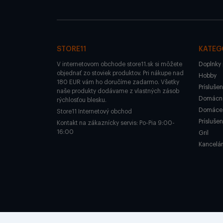
STORE11
KATEG
V internetovom obchode store11.sk si môžete
Doplnky 
objednať zo stoviek produktov. Pri nákupe nad
Hobby
180 EUR vám ho doručíme zadarmo. Všetky
Prísluše
naše produkty dodávame z vlastných zásob
Domácno
rýchlosťou blesku.
Domáce 
Store11 Internetový obchod
Prísluše
Kontakt na zákaznícky servis: Po-Pia 9:00-
16:00
Gril
Kancelár