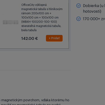
OfficeCity výklopná
Dobierka (u 
magnetická tabuľa s hliníkovým
hotovosti)
rámom 200x100 cm +
100x100 cm + 100x100 cm
170 000+ zr
(WBKH-100200-100-100)
stierateľná magnetická tabuľa,
biela tabuľa
142.00 €
+ Pridať
. S magnetickým povrchom, vďaka ktorému ho