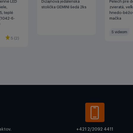
tenné LED
Dizajnová jedálenská
Pelech pre 
iele,
stolička GEMINI šedá 2ks
zvieratá, veľ
, teplé
hnedo-béžov
(1042-6-
mačka
)
S videom
5 (2)
aktov.
+421 2/2092 4411