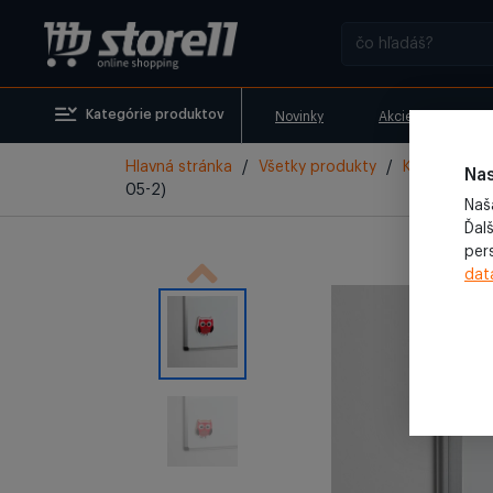
Kategórie produktov
Novinky
Akcie
Vyr
Hlavná stránka
/
Všetky produkty
/
Kancelária
/
Nas
05-2)
Naš
Ďalš
per
dat