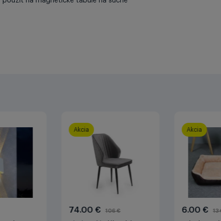
 použiť na magnetické tabule na suché
Akcia
Akcia
74.00 €
6.00 €
106 €
13