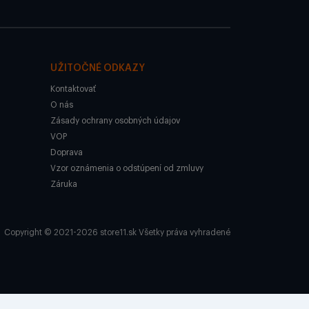
UŽITOČNÉ ODKAZY
Kontaktovať
O nás
Zásady ochrany osobných údajov
VOP
Doprava
Vzor oznámenia o odstúpení od zmluvy
Záruka
Copyright © 2021-2026 store11.sk Všetky práva vyhradené