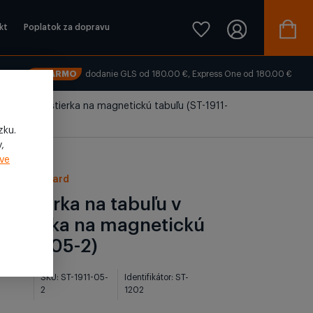
kt
Poplatok za dopravu
ZADARMO
dodanie GLS od 180.00 €, Express One od 180.00 €
tvare sovy, stierka na magnetickú tabuľu (ST-1911-
zku.
,
ve
a, whiteboard
á stierka na tabuľu v
y, stierka na magnetickú
T-1911-05-2)
SKU: ST-1911-05-
Identifikátor: ST-
2
1202