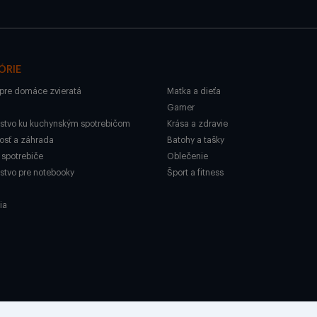
ÓRIE
pre domáce zvieratá
Matka a dieťa
Gamer
nstvo ku kuchynským spotrebičom
Krása a zdravie
sť a záhrada
Batohy a tašky
spotrebiče
Oblečenie
nstvo pre notebooky
Šport a fitness
ia