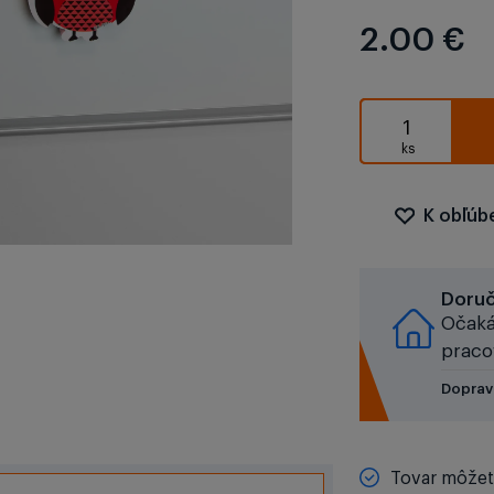
2.00 €
K obľú
Doru
Očaká
praco
Doprav
Tovar môžete