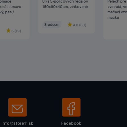
domáce
8 ks 5-policových regálov
Pelech pr
kosť L, tmavo
180x90x40cm, zinkované
zvieratá, ve
ý, pes /
mačací vzor
mačku
S videom
4.8 (63)
5 (19)
info@store11.sk
Facebook