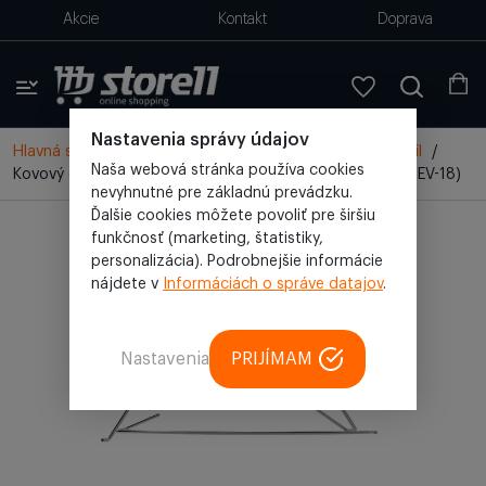
Akcie
Kontakt
Doprava
Nastavenia správy údajov
Hlavná stránka
/
Všetky produkty
/
Gril
/
Kamado gril
/
Naša webová stránka používa cookies
Kovový držiak kameňa na pizzu pre 18'' gril Kamado (AU-EV-18)
nevyhnutné pre základnú prevádzku.
Ďalšie cookies môžete povoliť pre širšiu
funkčnosť (marketing, štatistiky,
personalizácia). Podrobnejšie informácie
nájdete v
Informáciách o správe datajov
.
Nastavenia
PRIJÍMAM