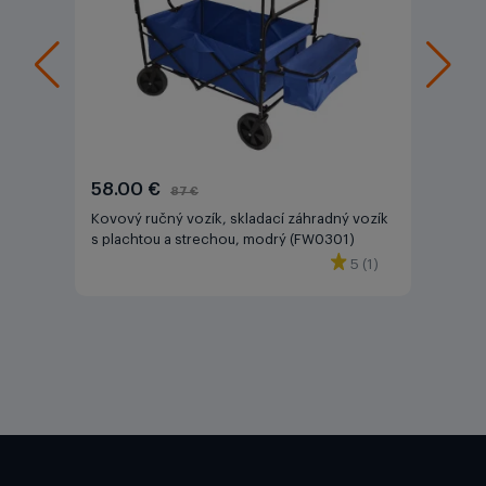
58.00 €
87 €
Kovový ručný vozík, skladací záhradný vozík
s plachtou a strechou, modrý (FW0301)
5 (1)