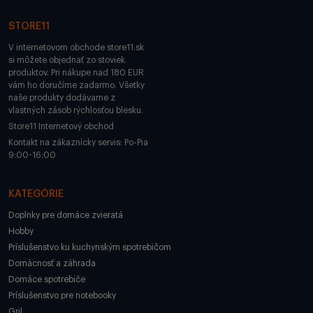
STORE11
V internetovom obchode store11.sk
si môžete objednať zo stoviek
produktov. Pri nákupe nad 180 EUR
vám ho doručíme zadarmo. Všetky
naše produkty dodávame z
vlastných zásob rýchlosťou blesku.
Store11 Internetový obchod
Kontakt na zákaznícky servis: Po-Pia
9:00-16:00
KATEGÓRIE
Doplnky pre domáce zvieratá
Hobby
Príslušenstvo ku kuchynským spotrebičom
Domácnosť a záhrada
Domáce spotrebiče
Príslušenstvo pre notebooky
Gril