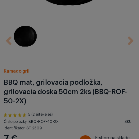
Kamado gril
BBQ mat, grilovacia podložka,
grilovacia doska 50cm 2ks (BBQ-ROF-
50-2X)
5 (2 értékelés)
Číslo položky: BBQ-ROF-40-2X
SKU:
Identifikátor: ST-2509
7 €
E-shop na sklade