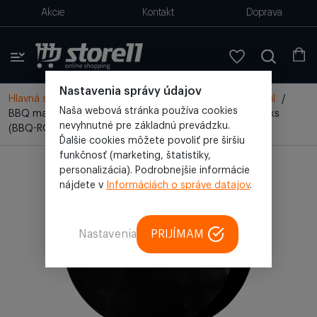
Akcie
Kontakt
Doprava
Nastavenia správy údajov
Hlavná stránka
/
Všetky produkty
/
Gril
/
Kamado gril
/
Naša webová stránka používa cookies
BBQ mat, grilovacia podložka, grilovacia doska 50cm 2ks
nevyhnutné pre základnú prevádzku.
(BBQ-ROF-50-2X)
Ďalšie cookies môžete povoliť pre širšiu
funkčnosť (marketing, štatistiky,
personalizácia). Podrobnejšie informácie
nájdete v
Informáciách o správe datajov
.
Nastavenia
PRIJÍMAM