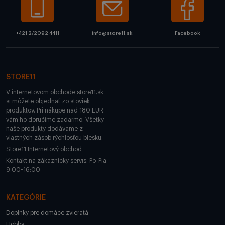
+421 2/2092 4411
info@store11.sk
Facebook
STORE11
V internetovom obchode store11.sk
si môžete objednať zo stoviek
produktov. Pri nákupe nad 180 EUR
vám ho doručíme zadarmo. Všetky
naše produkty dodávame z
vlastných zásob rýchlosťou blesku.
Store11 Internetový obchod
Kontakt na zákaznícky servis: Po-Pia
9:00-16:00
KATEGÓRIE
Doplnky pre domáce zvieratá
Hobby