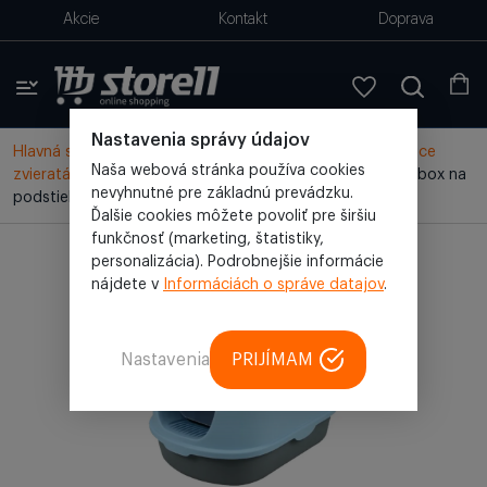
Akcie
Kontakt
Doprava
Nastavenia správy údajov
Hlavná stránka
/
Všetky produkty
/
Doplnky pre domáce
Naša webová stránka používa cookies
zvieratá
/
Podstielka pre mačky
/
Toaleta pre mačky, box na
nevyhnutné pre základnú prevádzku.
podstielku pre mačky modrý (JA2305-100)
Ďalšie cookies môžete povoliť pre širšiu
funkčnosť (marketing, štatistiky,
personalizácia). Podrobnejšie informácie
nájdete v
Informáciách o správe datajov
.
Nastavenia
PRIJÍMAM