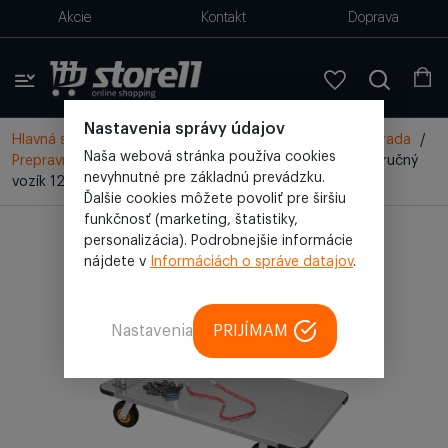
Akcie
Kontakt
Doprava
Nastavenia správy údajov
Hlavná stránka
/
Všetky produkty
/
Domácnosť a záhrada
/
Naša webová stránka používa cookies
Prepravný vozík, ručný vozík
/
Oceľový skladový vozík, ručný
nevyhnutné pre základnú prevádzku.
vozík 125x75 cm, nosnosť 1200 kg (SP-125x75)
Ďalšie cookies môžete povoliť pre širšiu
funkčnosť (marketing, štatistiky,
personalizácia). Podrobnejšie informácie
nájdete v
Informáciách o správe datajov
.
Nastavenia
PRIJÍMAM