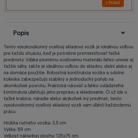
+ Pridať
Popis
Tento vysokovýkonný oceľový skladový vozík je ideálnou voľbou
pre každú situáciu, keď je potrebné premiestňovať ťažké
predmety. Vďaka pevnému oceľovému materiálu ľahko unesie aj
ťažšie váhy, takže je ideálnou voľbou do skladov, dielní alebo aj
na domáce použitie. Robustná konštrukcia vozíka a odolné
kolieska zabezpečujú stabilný a jednoduchý pohyb na
akomkoľvek povrchu. Praktická rukoväť a ľahko ovládateľná
konštrukcia uľahčujú jeho prepravu a skladovanie. Či už ide o
ťažké krabice, náradie alebo akýkoľvek iný predmet, tento
vysokovýkonný oceľový skladový vozík vám uľahčí každodennú
prácu.
Hrúbka ručného vozíka: 3,5 cm
Výška: 89 cm
Veľkosť nákladnej plochy: 125x75 cm