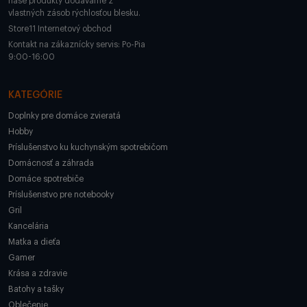
naše produkty dodávame z
vlastných zásob rýchlosťou blesku.
Store11 Internetový obchod
Kontakt na zákaznícky servis: Po-Pia
9:00-16:00
KATEGÓRIE
Doplnky pre domáce zvieratá
Hobby
Príslušenstvo ku kuchynským spotrebičom
Domácnosť a záhrada
Domáce spotrebiče
Príslušenstvo pre notebooky
Gril
Kancelária
Matka a dieťa
Gamer
Krása a zdravie
Batohy a tašky
Oblečenie