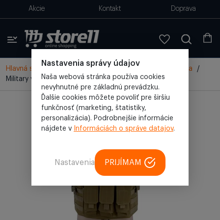
Akcie
Kontakt
Doprava
Nastavenia správy údajov
Hlavná stránka
/
Všetky produkty
/
Oblečenie
/
Vesta
/
Naša webová stránka používa cookies
Military vesta, taktická vesta khaki (BL042-KHAKI)
nevyhnutné pre základnú prevádzku.
Ďalšie cookies môžete povoliť pre širšiu
funkčnosť (marketing, štatistiky,
personalizácia). Podrobnejšie informácie
nájdete v
Informáciách o správe datajov
.
Nastavenia
PRIJÍMAM