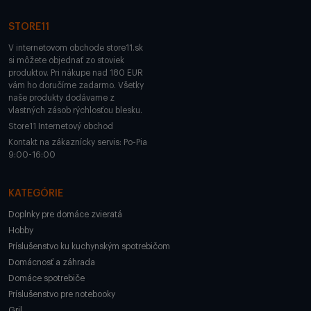
STORE11
V internetovom obchode store11.sk
si môžete objednať zo stoviek
produktov. Pri nákupe nad 180 EUR
vám ho doručíme zadarmo. Všetky
naše produkty dodávame z
vlastných zásob rýchlosťou blesku.
Store11 Internetový obchod
Kontakt na zákaznícky servis: Po-Pia
9:00-16:00
KATEGÓRIE
Doplnky pre domáce zvieratá
Hobby
Príslušenstvo ku kuchynským spotrebičom
Domácnosť a záhrada
Domáce spotrebiče
Príslušenstvo pre notebooky
Gril