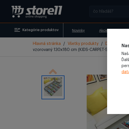
Kategórie produktov
Novinky
Akcie
Vyr
Hlavná stránka
/
Všetky produkty
/
Domácnosť 
Nas
vzorovaný 130x180 cm (KIDS-CARPET-5)
Naš
Ďalš
per
dat