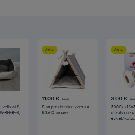
Akcia
Akcia
11.00 €
3.00 €
19 €
4 
, veľkosť S,
Stan pre domáce zvieratá
3000ks 13x
W-BEIGE-S)
60x60cm sivý
etikety na ko
etikiet/ kotú