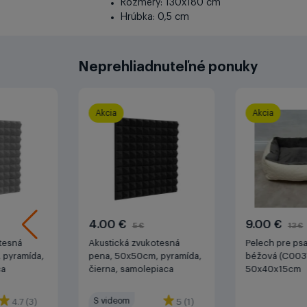
Rozmery: 130x180 cm
Hrúbka: 0,5 cm
Neprehliadnuteľné ponuky
Akcia
Akcia
4.00 €
9.00 €
5 €
13 €
tesná
Akustická zvukotesná
Pelech pre psa
 pyramída,
pena, 50x50cm, pyramída,
béžová (C003
ca
čierna, samolepiaca
50x40x15cm
S videom
4.7 (3)
5 (1)