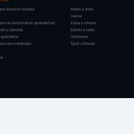
ÓRIE
pre domáce zvieratá
Matka a dieťa
Gamer
nstvo ku kuchynským spotrebičom
Krása a zdravie
sť a záhrada
Batohy a tašky
spotrebiče
Oblečenie
nstvo pre notebooky
Šport a fitness
ia