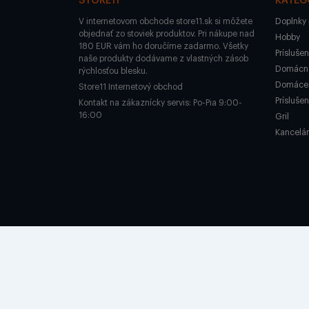
STORE11
KATEG
V internetovom obchode store11.sk si môžete
Doplnky 
objednať zo stoviek produktov. Pri nákupe nad
Hobby
180 EUR vám ho doručíme zadarmo. Všetky
Prísluše
naše produkty dodávame z vlastných zásob
Domácno
rýchlosťou blesku.
Domáce 
Store11 Internetový obchod
Prísluše
Kontakt na zákaznícky servis: Po-Pia 9:00-
16:00
Gril
Kancelár