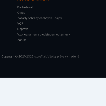
UŽITOČNÉ ODKAZY
Kontaktovať
O nás
Zásady ochrany osobných údajov
VOP
Doprava
Vzor oznámenia o odstúpení od zmluvy
Záruka
Copyright © 2021-2026 store11.sk Všetky práva vyhradené