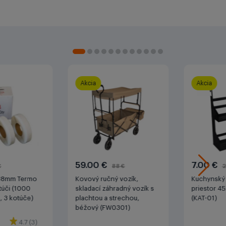
Akcia
Akcia
59.00 €
7.00 €
€
88 €
2
38mm Termo
Kovový ručný vozík,
Kuchynský 
túči (1000
skladací záhradný vozík s
priestor 4
č, 3 kotúče)
plachtou a strechou,
(KAT-01)
béžový (FW0301)
4.7 (3)