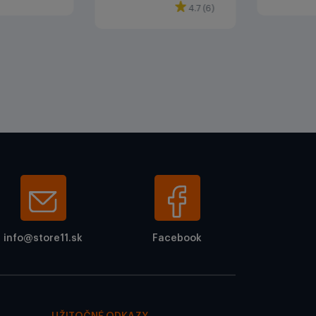
4.7 (6)
info@store11.sk
Facebook