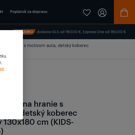
kt
Poplatok za dopravu
ZADARMO
dodanie GLS od 180.00 €, Express One od 180.00 €
c na hranie s motívom auta, detský koberec
zku.
,
ve
berec na hranie s
uta, detský koberec
 130x180 cm (KIDS-
)