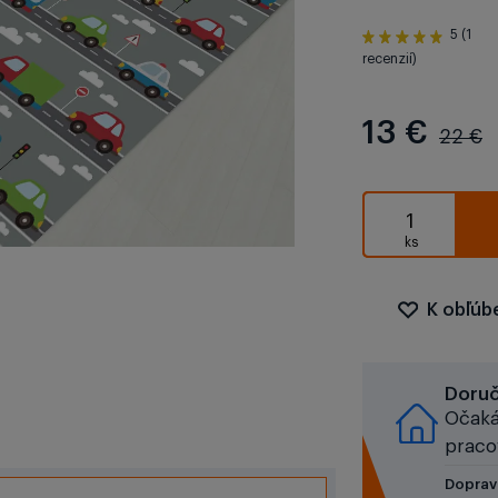
5 (1
recenzií)
13 €
22 €
K obľú
Doru
Očaká
praco
Doprav