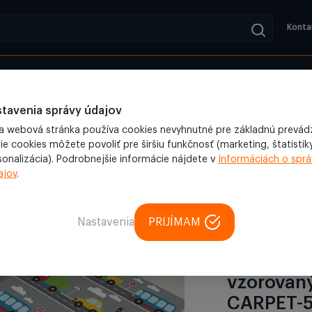
Konta
adené
Blog
a záhrada
/
Nábytok, bytové doplnky
/
Koberec
/
Detský kobere
tavenia správy údajov
a webová stránka používa cookies nevyhnutné pre základnú prevád
ie cookies môžete povoliť pre širšiu funkčnosť (marketing, štatistiky
sonalizácia). Podrobnejšie informácie nájdete v
Informáciách o sprá
ajov
.
PREDAJ
Hracia podložka
Nastavenia
PRIJÍMAM
Detský ko
motívom a
vzorovaný
CARPET-5