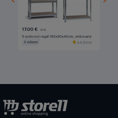
17.00 €
21 €
5-policový regál 180x90x40cm, zinkovaný
S videom
4.8 (504)