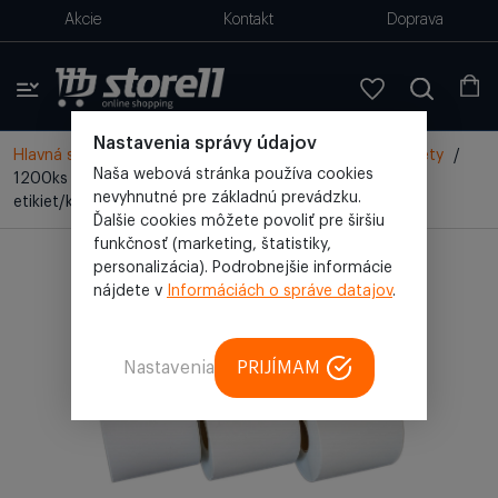
Akcie
Kontakt
Doprava
Nastavenia správy údajov
Hlavná stránka
/
Všetky produkty
/
Kancelária
/
Etikety
/
Naša webová stránka používa cookies
1200ks 101,6x152,4mm Termo etikety na kotúči (400
nevyhnutné pre základnú prevádzku.
etikiet/kotúč, 3 kotúče)
Ďalšie cookies môžete povoliť pre širšiu
funkčnosť (marketing, štatistiky,
personalizácia). Podrobnejšie informácie
nájdete v
Informáciách o správe datajov
.
Nastavenia
PRIJÍMAM