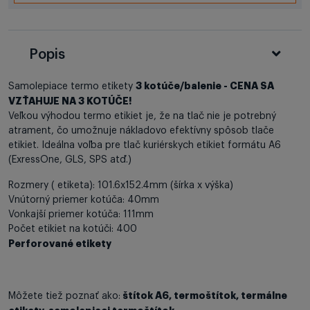
Popis
3 kotúče/balenie - CENA SA
Samolepiace termo etikety
VZŤAHUJE NA 3 KOTÚČE!
Veľkou výhodou termo etikiet je, že na tlač nie je potrebný
atrament, čo umožnuje nákladovo efektívny spôsob tlače
etikiet. Ideálna voľba pre tlač kuriérskych etikiet formátu A6
(ExressOne, GLS, SPS atď.)
Rozmery ( etiketa): 101.6x152.4mm (šírka x výška)
Vnútorný priemer kotúča: 40mm
Vonkajší priemer kotúča: 111mm
Počet etikiet na kotúči: 400
Perforované etikety
štítok A6, termoštítok, termálne
Môžete tiež poznať ako: