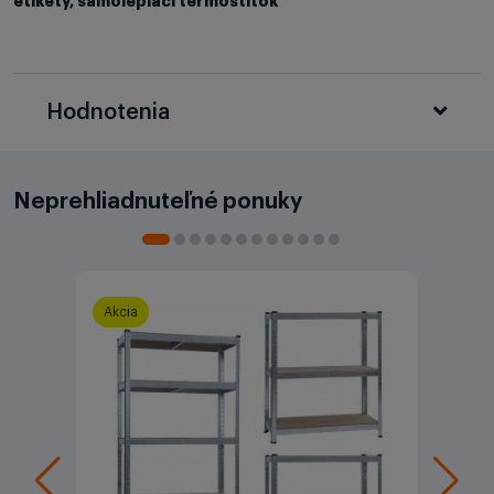
etikety, samolepiaci termoštítok
Hodnotenia
Neprehliadnuteľné ponuky
Akcia